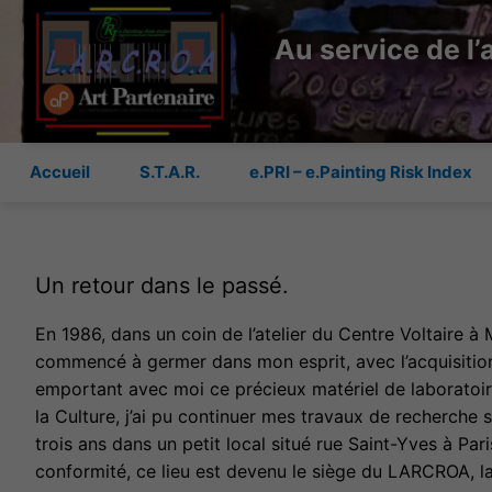
Au service de l’
Accueil
S.T.A.R.
e.PRI – e.Painting Risk Index
Un retour dans le passé.
En 1986, dans un coin de l’atelier du Centre Voltaire à 
commencé à germer dans mon esprit, avec l’acquisition d
emportant avec moi ce précieux matériel de laboratoire
la Culture, j’ai pu continuer mes travaux de recherche s
trois ans dans un petit local situé rue Saint-Yves à Par
conformité, ce lieu est devenu le siège du LARCROA, l