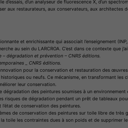
lle d’essais, d’un analyseur de fluorescence X, d’un spectro
poser aux restaurateurs, aux conservateurs, aux architectes 
onnante et enrichissante qui associait l’enseignement (INP, 
cherche au sein du LARCROA. C’est dans ce contexte que j’a
 – dégradation et prévention – CNRS éditions.
poraines _ CNRS éditions.
d’innovation pour la conservation et restauration des œuvres
is historiques ou neufs. Ce mécanisme, en transformant les 
méliorer leur conservation.
e dégradation des peintures soumises à un environnement cli
es risques de dégradation pendant un prêt de tableaux pour
 l’état de conservation des peintures.
mes de conservation des peintures sur toile libre de très 
 la toile les contraintes dues à son poids et de supprimer l